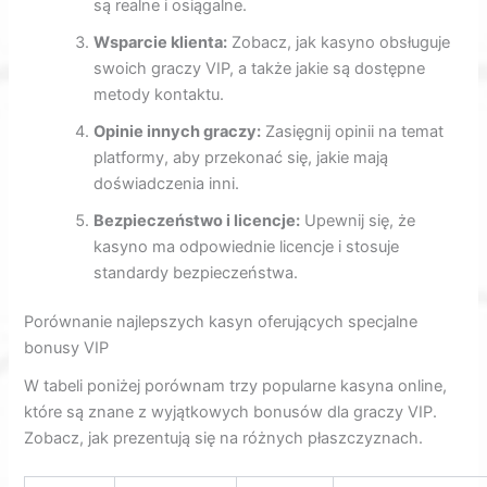
są realne i osiągalne.
Wsparcie klienta:
Zobacz, jak kasyno obsługuje
swoich graczy VIP, a także jakie są dostępne
metody kontaktu.
Opinie innych graczy:
Zasięgnij opinii na temat
platformy, aby przekonać się, jakie mają
doświadczenia inni.
Bezpieczeństwo i licencje:
Upewnij się, że
kasyno ma odpowiednie licencje i stosuje
standardy bezpieczeństwa.
Porównanie najlepszych kasyn oferujących specjalne
bonusy VIP
W tabeli poniżej porównam trzy popularne kasyna online,
które są znane z wyjątkowych bonusów dla graczy VIP.
Zobacz, jak prezentują się na różnych płaszczyznach.