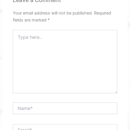
Leave a Comment
Your email address will not be published.
Required
fields are marked
*
Type
here..
Name*
Email*