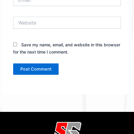
Website
Save my name, email, and website in this browser
for the next time I comment.