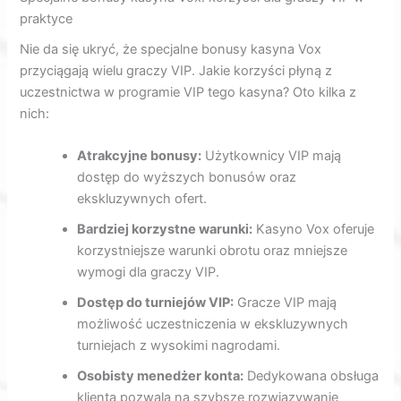
praktyce
Nie da się ukryć, że specjalne bonusy kasyna Vox
przyciągają wielu graczy VIP. Jakie korzyści płyną z
uczestnictwa w programie VIP tego kasyna? Oto kilka z
nich:
Atrakcyjne bonusy:
Użytkownicy VIP mają
dostęp do wyższych bonusów oraz
ekskluzywnych ofert.
Bardziej korzystne warunki:
Kasyno Vox oferuje
korzystniejsze warunki obrotu oraz mniejsze
wymogi dla graczy VIP.
Dostęp do turniejów VIP:
Gracze VIP mają
możliwość uczestniczenia w ekskluzywnych
turniejach z wysokimi nagrodami.
Osobisty menedżer konta:
Dedykowana obsługa
klienta pozwala na szybsze rozwiązywanie