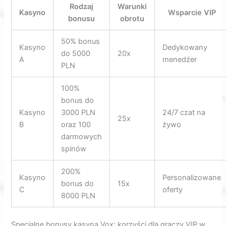
Rodzaj
Warunki
Kasyno
Wsparcie VIP
bonusu
obrotu
50% bonus
Kasyno
Dedykowany
do 5000
20x
A
menedżer
PLN
100%
bonus do
Kasyno
3000 PLN
24/7 czat na
25x
B
oraz 100
żywo
darmowych
spinów
200%
Kasyno
Personalizowane
bonus do
15x
C
oferty
8000 PLN
Specjalne bonusy kasyna Vox: korzyści dla graczy VIP w