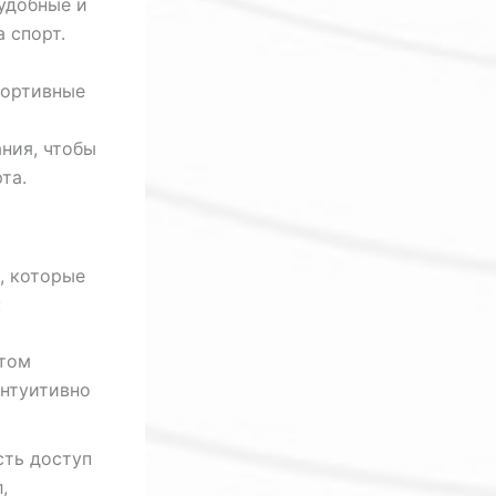
удобные и
 спорт.
портивные
ния, чтобы
та.
, которые
:
етом
интуитивно
сть доступ
,