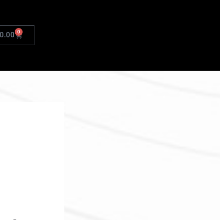
0
Cart
0.00