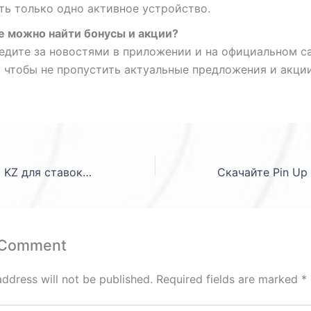
ть только одно активное устройство.
е можно найти бонусы и акции?
едите за новостями в приложении и на официальном са
, чтобы не пропустить актуальные предложения и акции
Скачайте Pin Up KZ для ставок на спорт в удобном приложении
 Comment
address will not be published.
Required fields are marked
*