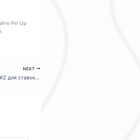
йте Pin Up
.
NEXT
Скачайте Pin Up KZ для ставок на спорт в удобном приложении