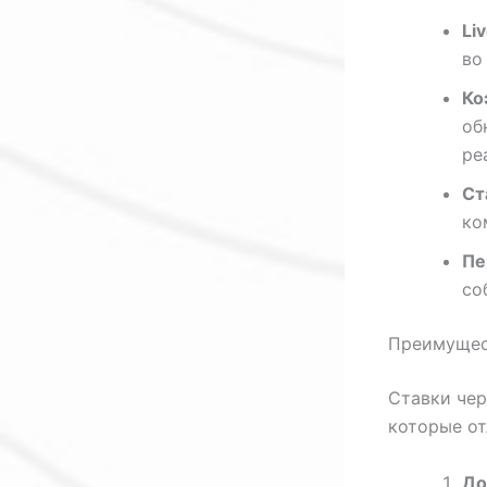
Li
во
Ко
об
ре
Ст
ко
Пе
со
Преимущес
Ставки чер
которые от
До