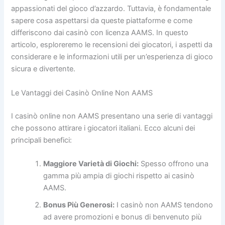
appassionati del gioco d’azzardo. Tuttavia, è fondamentale
sapere cosa aspettarsi da queste piattaforme e come
differiscono dai casinò con licenza AAMS. In questo
articolo, esploreremo le recensioni dei giocatori, i aspetti da
considerare e le informazioni utili per un’esperienza di gioco
sicura e divertente.
Le Vantaggi dei Casinò Online Non AAMS
I casinò online non AAMS presentano una serie di vantaggi
che possono attirare i giocatori italiani. Ecco alcuni dei
principali benefici:
Maggiore Varietà di Giochi:
Spesso offrono una
gamma più ampia di giochi rispetto ai casinò
AAMS.
Bonus Più Generosi:
I casinò non AAMS tendono
ad avere promozioni e bonus di benvenuto più