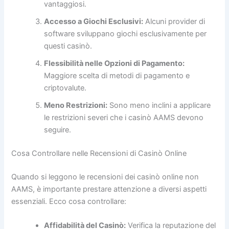
vantaggiosi.
Accesso a Giochi Esclusivi:
Alcuni provider di
software sviluppano giochi esclusivamente per
questi casinò.
Flessibilità nelle Opzioni di Pagamento:
Maggiore scelta di metodi di pagamento e
criptovalute.
Meno Restrizioni:
Sono meno inclini a applicare
le restrizioni severi che i casinò AAMS devono
seguire.
Cosa Controllare nelle Recensioni di Casinò Online
Quando si leggono le recensioni dei casinò online non
AAMS, è importante prestare attenzione a diversi aspetti
essenziali. Ecco cosa controllare:
Affidabilità del Casinò:
Verifica la reputazione del