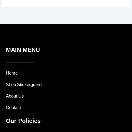
MAIN MENU
Home
Shop Stickerguard
About Us
Contact
Our Policies