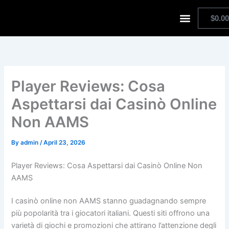
Skip
to
$
0.0
content
Shop Stickerguard
Player Reviews: Cosa
Aspettarsi dai Casinò Online
Non AAMS
By
admin
/
April 23, 2026
Player Reviews: Cosa Aspettarsi dai Casinò Online Non
AAMS
I casinò online non AAMS stanno guadagnando sempre
più popolarità tra i giocatori italiani. Questi siti offrono una
varietà di giochi e promozioni che attirano l’attenzione degli