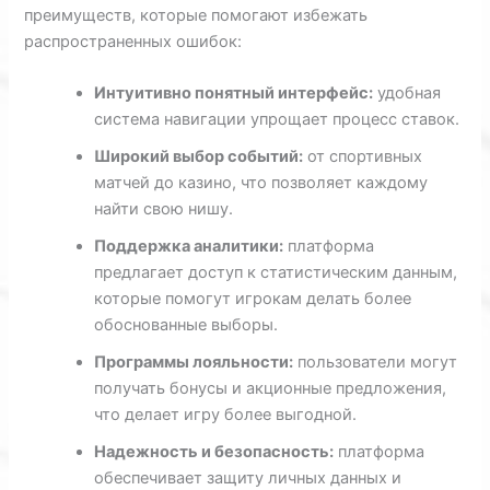
преимуществ, которые помогают избежать
распространенных ошибок:
Интуитивно понятный интерфейс:
удобная
система навигации упрощает процесс ставок.
Широкий выбор событий:
от спортивных
матчей до казино, что позволяет каждому
найти свою нишу.
Поддержка аналитики:
платформа
предлагает доступ к статистическим данным,
которые помогут игрокам делать более
обоснованные выборы.
Программы лояльности:
пользователи могут
получать бонусы и акционные предложения,
что делает игру более выгодной.
Надежность и безопасность:
платформа
обеспечивает защиту личных данных и