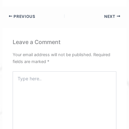
PREVIOUS
NEXT
Leave a Comment
Your email address will not be published.
Required
fields are marked
*
Type
here..