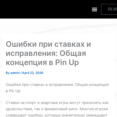
Skip
to
$
0.0
content
Shop Stickerguard
Ошибки при ставках и
исправления: Общая
концепция в Pin Up
By
admin
/
April 22, 2026
Ошибки при ставках и исправления: Общая концепция
в Pin Up
Ставки на спорт и азартные игры могут приносить как
удовольствие, так и финансовый риск. Многие игроки
совершают ошибки, которые значительно уменьшают