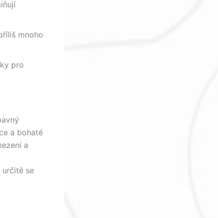
iňují
příliš mnoho
vky pro
bavný
ace a bohaté
mezení a
určitě se