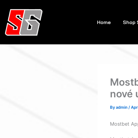
Skip
to
content
Home
Shop 
Mostb
nové 
By
admin
/
Apr
Mostbet App