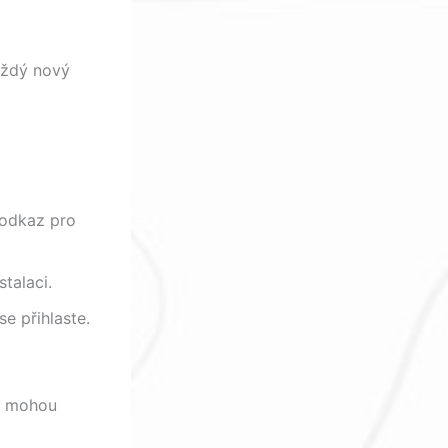
aždý nový
 odkaz pro
talaci.
se přihlaste.
é mohou