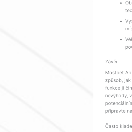
Ob
te
Vy
mí
Vě
pou
Závěr
Mostbet App
způsob, jak 
funkce ji či
nevýhody, v
potenciální
připravte na
Často klade