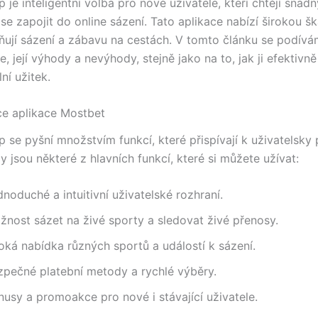
je inteligentní volba pro nové uživatele, kteří chtějí snadn
se zapojit do online sázení. Tato aplikace nabízí širokou šk
ňují sázení a zábavu na cestách. V tomto článku se podívá
e, její výhody a nevýhody, stejně jako na to, jak ji efektivn
ní užitek.
ce aplikace Mostbet
 se pyšní množstvím funkcí, které přispívají k uživatelsky
y jsou některé z hlavních funkcí, které si můžete užívat:
noduché a intuitivní uživatelské rozhraní.
žnost sázet na živé sporty a sledovat živé přenosy.
oká nabídka různých sportů a událostí k sázení.
zpečné platební metody a rychlé výběry.
nusy a promoakce pro nové i stávající uživatele.