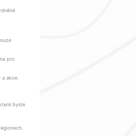
ázdněné
pouze
ána pro
 a akce.
které byste
regionech.