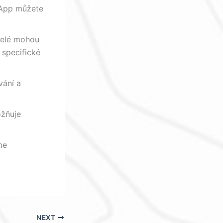
App můžete
telé mohou
 specifické
vání a
žňuje
me
NEXT