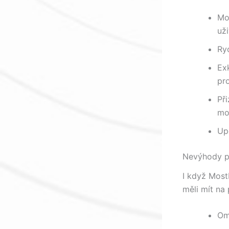
Mob
uži
Ryc
Ex
pr
Př
mo
Up
Nevýhody p
I když Most
měli mít na 
Om