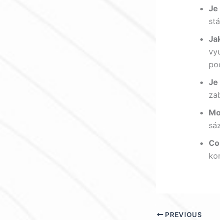
Je
st
Ja
vyu
po
Je
za
Mo
sá
Co
ko
PREVIOUS