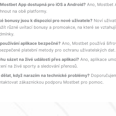
 Mostbet App dostupná pro iOS a Android?
Ano, Mostbet 
áhnout na obě platformy.
ké bonusy jsou k dispozici pro nové uživatele?
Noví uživa
žít různé uvítací bonusy a promoakce, na které se vztahují
dmínky.
 používání aplikace bezpečné?
Ano, Mostbet používá šifro
bezpečené platební metody pro ochranu uživatelských dat.
hu sázet na živé události přes aplikaci?
Ano, aplikace umo
zení na živé sporty a sledování přenosů.
 dělat, když narazím na technické problémy?
Doporučuje
ntaktovat zákaznickou podporu Mostbet pro pomoc.