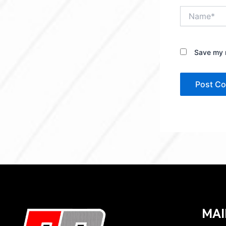
Name*
Save my n
MAI