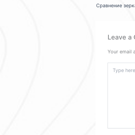
Leave a
Your email 
Type
here..