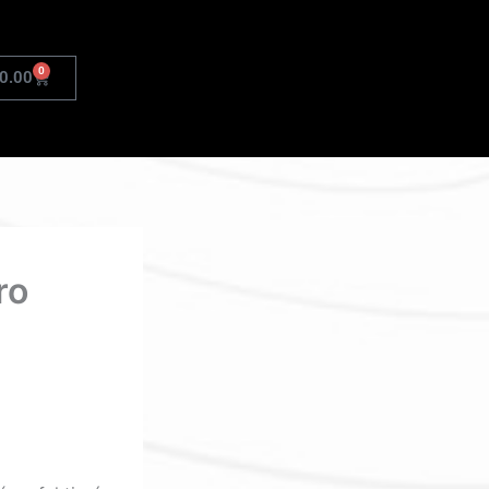
0
Cart
0.00
ro