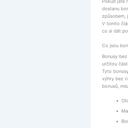
Pokud jste 
dostanu bon
způsobem, j
V tomto člá
co si dát po
Co jsou bon
Bonusy bez 
určitou čás
Tyto bonusy
výhry bez ri
bonusů, mezi
Ot
Ma
Bo