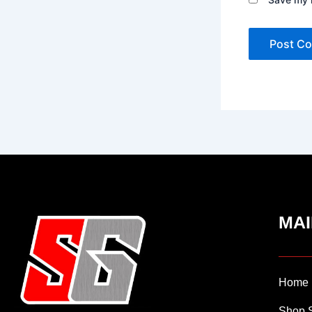
MA
Home
Shop S