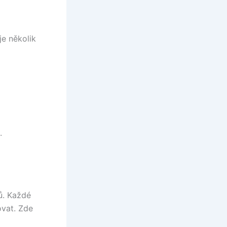
je několik
.
ů. Každé
ovat. Zde