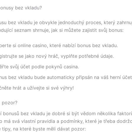
bonusy bez vkladu?
usu bez vkladu je obvykle jednoduchý proces, který zahrnu
dující seznam shrnuje, jak si můžete zajistit svůj bonus:
erte si online casino, které nabízí bonus bez vkladu.
istrujte se jako nový hráč, vyplňte potřebné údaje.
ěřte svůj účet podle pokynů casina.
nus bez vkladu bude automaticky připsán na váš herní účet
něte hrát a užívejte si své výhry!
t pozor?
ní bonusů bez vkladu je dobré si být vědom několika faktor
no má svá vlastní pravidla a podmínky, které je třeba dodrž
 tipy, na které byste měli dávat pozor: