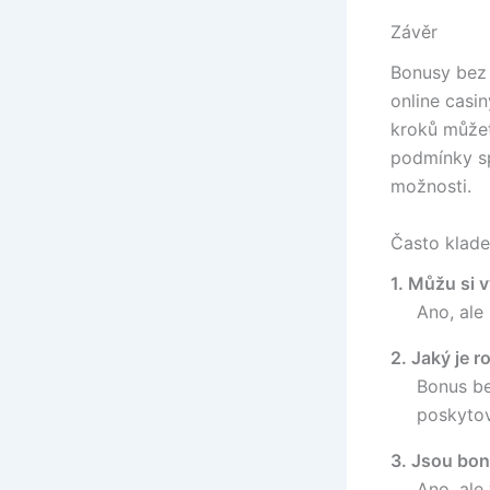
Závěr
Bonusy bez 
online casi
kroků můžet
podmínky sp
možnosti.
Často klade
1. Můžu si 
Ano, ale
2. Jaký je 
Bonus be
poskytov
3. Jsou bo
Ano, ale