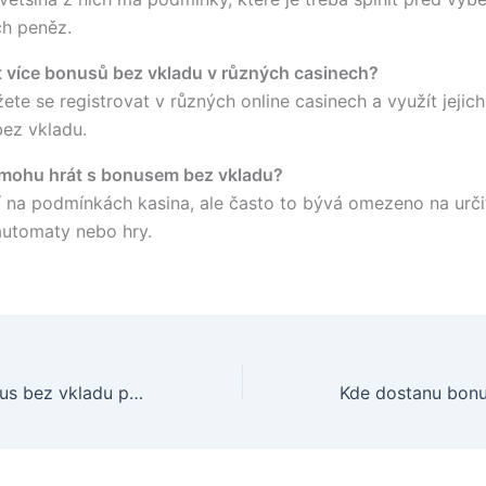
h peněz.
 více bonusů bez vkladu v různých casinech?
ete se registrovat v různých online casinech a využít jejic
ez vkladu.
 mohu hrát s bonusem bez vkladu?
í na podmínkách kasina, ale často to bývá omezeno na urči
automaty nebo hry.
Kde dostanu bonus bez vkladu pro nové hráče?