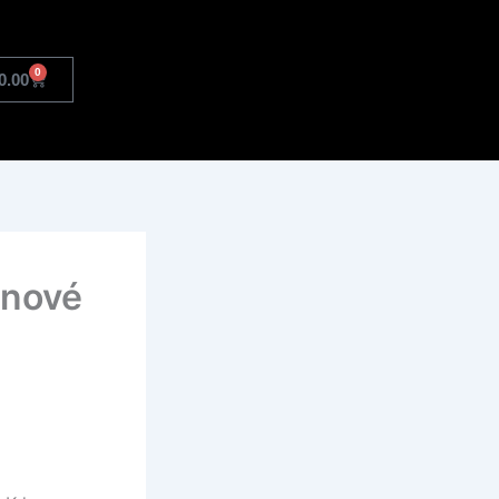
0
Cart
0.00
 nové