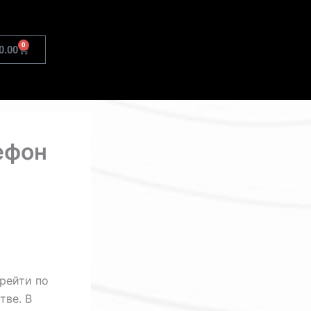
0
Cart
0.00
лефон
ерейти по
тве. В