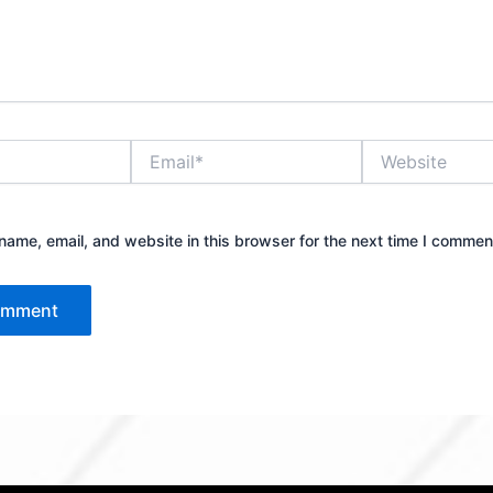
Email*
Website
ame, email, and website in this browser for the next time I commen