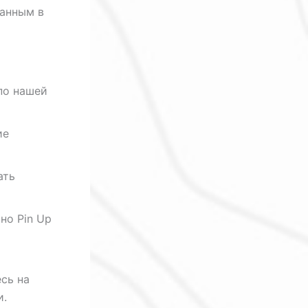
санным в
по нашей
ие
ать
но Pin Up
сь на
и.