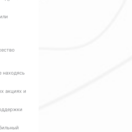
или
жество
е находясь
х акциях и
поддержки
бильный