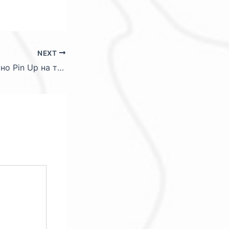
NEXT
Как скачать казино Pin Up на телефон бесплатно по нашей ссылке?