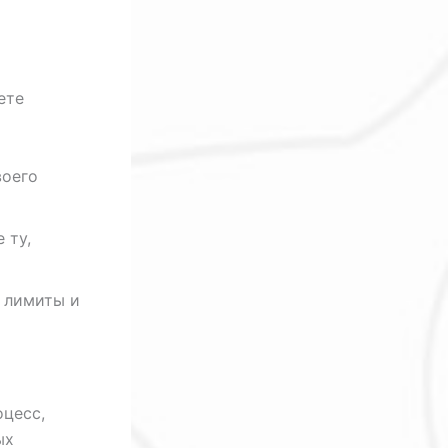
ете
воего
 ту,
е лимиты и
оцесс,
ых