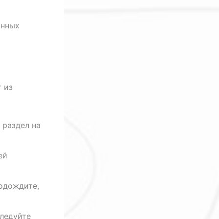
анных
 из
 раздел на
ей
одождите,
ледуйте