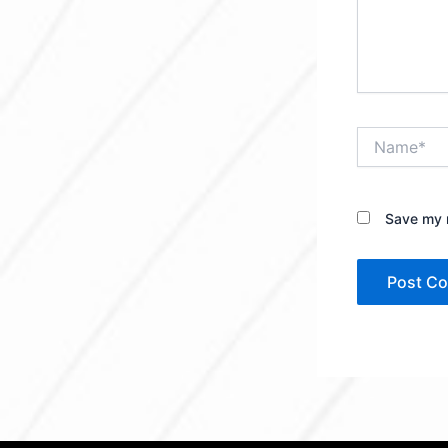
Name*
Save my n