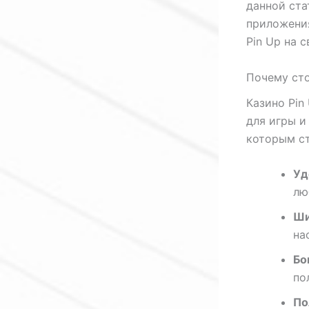
данной ста
приложения
Pin Up на 
Почему сто
Казино Pin
для игры и
которым ст
Уд
лю
Ши
на
Бо
по
По