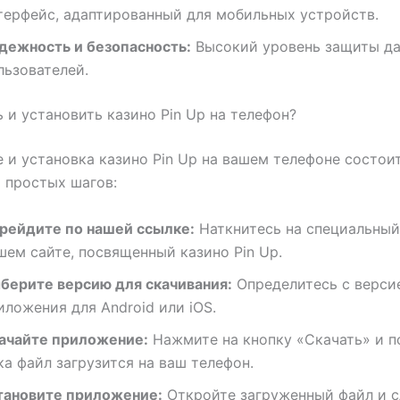
терфейс, адаптированный для мобильных устройств.
дежность и безопасность:
Высокий уровень защиты д
льзователей.
ь и установить казино Pin Up на телефон?
 и установка казино Pin Up на вашем телефоне состоит
 простых шагов:
рейдите по нашей ссылке:
Наткнитесь на специальный
шем сайте, посвященный казино Pin Up.
берите версию для скачивания:
Определитесь с верси
иложения для Android или iOS.
ачайте приложение:
Нажмите на кнопку «Скачать» и п
ка файл загрузится на ваш телефон.
тановите приложение:
Откройте загруженный файл и с