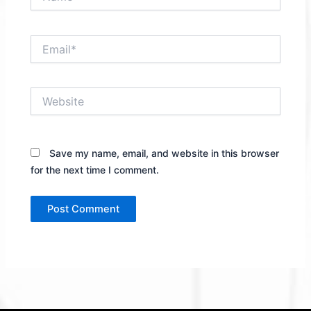
Email*
Website
Save my name, email, and website in this browser
for the next time I comment.