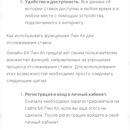
Удобство и доступность.
Все данные об
истории ставок доступны в любое время и в
любом месте с помощью устройства,
подключенного к интернету.
Как использовать функционал Пин Ап для
отслеживания ставок
Онлайн-БК Пин Ап предлагает своим пользователям
множество функций, направленных на упрощение
процесса отслеживания ставок. Для использования
этих возможностей необходимо просто следовать
следующим шагам:
Регистрация и вход в личный кабинет.
Сначала необходимо зарегистрироваться на
сайте БК Пин Ап, если вы еще этого не
сделали. После регистрации войдите в свой
личный кабинет.