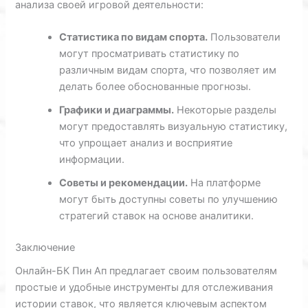
анализа своей игровой деятельности:
Статистика по видам спорта.
Пользователи
могут просматривать статистику по
различным видам спорта, что позволяет им
делать более обоснованные прогнозы.
Графики и диаграммы.
Некоторые разделы
могут предоставлять визуальную статистику,
что упрощает анализ и восприятие
информации.
Советы и рекомендации.
На платформе
могут быть доступны советы по улучшению
стратегий ставок на основе аналитики.
Заключение
Онлайн-БК Пин Ап предлагает своим пользователям
простые и удобные инструменты для отслеживания
истории ставок, что является ключевым аспектом