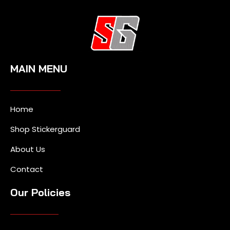
MAIN MENU
Home
Shop Stickerguard
About Us
Contact
Our Policies