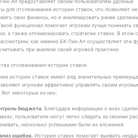
Пин Ап предоставляет своим пользователям удобные
ы для отслеживания истории ставок, что позволяет не
вать свои финансы, но и анализировать ранее сделанн
Такой функционал помогает игрокам лучше понимать с
ки, а также оптимизировать стратегии ставок. В этом 
ассмотрим, как именно БК Пин Ап осуществляет эти ф
учитывать при анализе своей игровой практики.
тва отслеживания истории ставок
ие истории ставок имеет ряд значительных преимуще
озволяют игрокам эффективно управлять своим игровы
 Вот некоторые из них:
нтроль бюджета.
Благодаря информации о всех сдела
авках, пользователи могут легко следить за своими ра
енивать, насколько успешными были их вложения.
ализ ошибок.
История ставок помогает выявить неуда