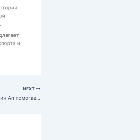
стория
ой
.
длагает
спорта и
NEXT
Как Онлайн-БК Пин Ап помогает отслеживать историю ставок?