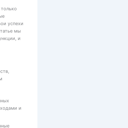
 только
ые
вои успехи
статье мы
ункции, и
ств,
м
нных
сходами и
чные