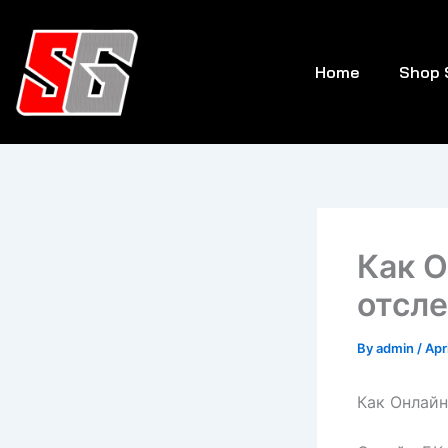
Skip
to
content
Home
Shop 
Как О
отсле
By
admin
/
Apr
Как Онлайн