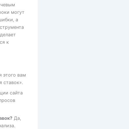
ючевым
роки могут
шибки, а
нструмента
 делает
ся к
 этого вам
я ставок».
ции сайта
просов
авок?
Да,
нализа.