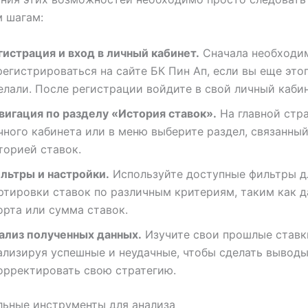
 шагам:
гистрация и вход в личный кабинет.
Сначала необходи
регистрироваться на сайте БК Пин Ап, если вы еще этог
елали. После регистрации войдите в свой личный кабин
вигация по разделу «История ставок».
На главной стр
чного кабинета или в меню выберите раздел, связанный
торией ставок.
льтры и настройки.
Используйте доступные фильтры д
ртировки ставок по различным критериям, таким как д
орта или сумма ставок.
ализ полученных данных.
Изучите свои прошлые ставк
ализируя успешные и неудачные, чтобы сделать выводы
орректировать свою стратегию.
льные инструменты для анализа