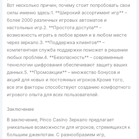
Вот несколько причин, почему стоит попробовать свои
силы именно здесь:1. **Широкий ассортимент игр** –
более 2000 различных игровых автоматов и
настольных игр.2. **Простота доступа** –
возможность играть в любое время и в любом месте
через зеркало.3. **Поддержка клиентов** –
компетентная служба поддержки поможет в решении
любых проблем.4. **Безопасность** – современные
технологии шифрования обеспечивают защиту ваших
данных.5. **Промоакции** – множество бонусов и
акций для новых и постоянных игроков.Кроме того,
все эти факторы способствуют созданию комфортного
игрового опыта для всех пользователей.
Заключение
В заключение, Pinco Casino Зеркало предлагает
уникальные возможности для игроков, стремящихся к
большим джекпотам. С разнообразием игр,