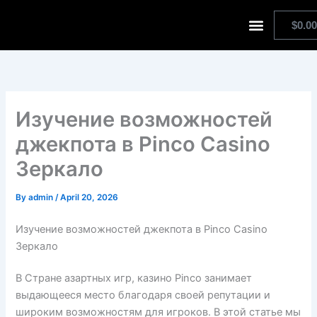
Skip
to
$
0.0
content
Shop Stickerguard
Изучение возможностей
джекпота в Pinco Casino
Зеркало
By
admin
/
April 20, 2026
Изучение возможностей джекпота в Pinco Casino
Зеркало
В Стране азартных игр, казино Pinco занимает
выдающееся место благодаря своей репутации и
широким возможностям для игроков. В этой статье мы