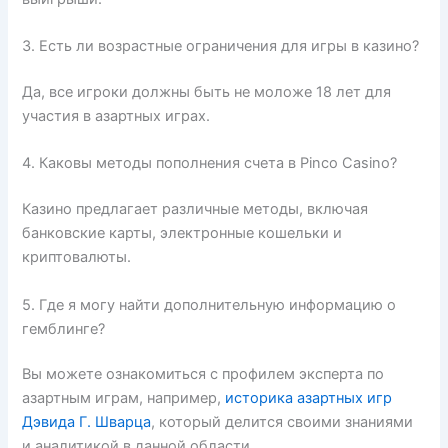
3. Есть ли возрастные ограничения для игры в казино?
Да, все игроки должны быть не моложе 18 лет для
участия в азартных играх.
4. Каковы методы пополнения счета в Pinco Casino?
Казино предлагает различные методы, включая
банковские карты, электронные кошельки и
криптовалюты.
5. Где я могу найти дополнительную информацию о
гемблинге?
Вы можете ознакомиться с профилем эксперта по
азартным играм, например,
историка азартных игр
Дэвида Г. Шварца
, который делится своими знаниями
и аналитикой в данной области.