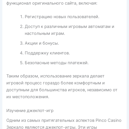
функционал оригинального сайта, включая:
Регистрацию новых пользователей.
Доступ к различным игровым автоматам и
настольным играм.
Акции и бонусы.
Поддержку клиентов.
Безопасные методы платежей.
Таким образом, использование зеркала делает
игровой процесс гораздо более комфортным и
доступным для большинства игроков, независимо от
их местоположения.
Изучение джекпот-игр
Одним из самых притягательных аспектов Pinco Casino
Зеркало являются джекпот-игры. Эти игры