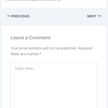
PREVIOUS
NEXT
Leave a Comment
Your email address will not be published.
Required
fields are marked
*
Type
here..