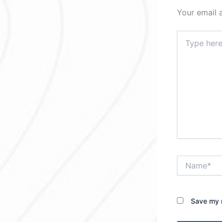
Your email 
Type
here..
Name*
Save my n