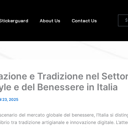
Stickerguard
About Us
Contact Us
$
azione e Tradizione nel Settor
yle e del Benessere in Italia
il 23, 2025
 scenario del mercato globale del benessere, l’Italia si disti
ibrio tra tradizione artigianale e innovazione digitale. L’att