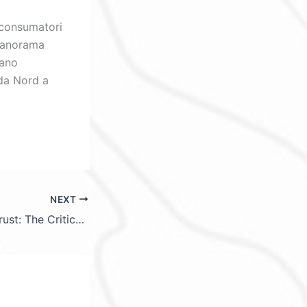
 consumatori
 panorama
sano
da Nord a
NEXT
Ensuring Digital Trust: The Critical Role of Clear Terms and Legal Transparency in Online Publishing