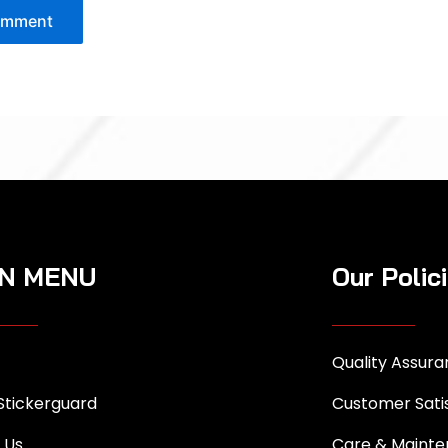
N MENU
Our Polic
Quality Assur
Stickerguard
Customer Sati
 Us
Care & Maint