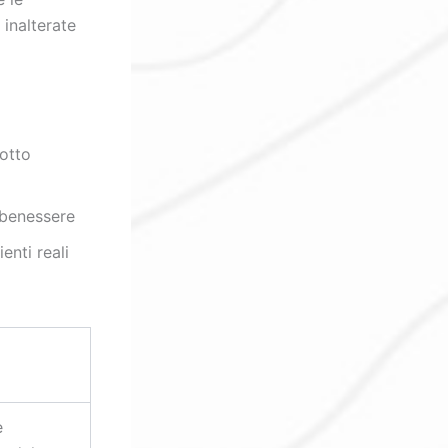
inalterate
dotto
 benessere
enti reali
è