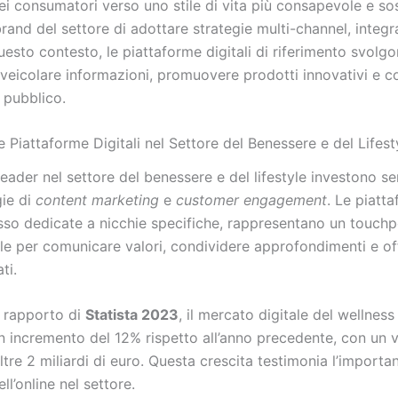
i consumatori verso uno stile di vita più consapevole e sos
brand del settore di adottare strategie multi-channel, integra
questo contesto, le piattaforme digitali di riferimento svolg
 veicolare informazioni, promuovere prodotti innovativi e c
l pubblico.
le Piattaforme Digitali nel Settore del Benessere e del Lifest
eader nel settore del benessere e del lifestyle investono s
gie di
content marketing
e
customer engagement
. Le piatt
esso dedicate a nicchie specifiche, rappresentano un touchp
e per comunicare valori, condividere approfondimenti e offr
ti.
 rapporto di
Statista 2023
, il mercato digitale del wellness 
un incremento del 12% rispetto all’anno precedente, con un 
ltre 2 miliardi di euro. Questa crescita testimonia l’importa
ll’online nel settore.