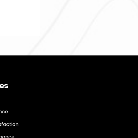
ies
ance
sfaction
enance