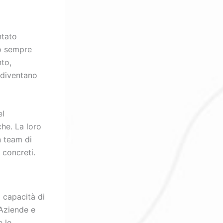
ntato
no sempre
to,
e diventano
el
che. La loro
n team di
 concreti.
a capacità di
 Aziende e
e le