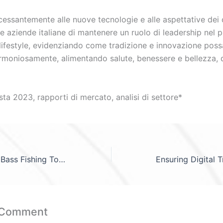
ncessantemente alle nuove tecnologie e alle aspettative dei
le aziende italiane di mantenere un ruolo di leadership nel
 lifestyle, evidenziando come tradizione e innovazione pos
rmoniosamente, alimentando salute, benessere e bellezza, 
ista 2023, rapporti di mercato, analisi di settore*
The Evolution of Bass Fishing Tournaments: Strategies, Equipment, and the Impact of Lucky Breaks
 Comment