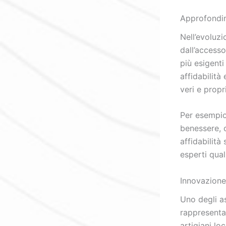
Approfondim
Nell’evoluzi
dall’accesso
più esigent
affidabilità
veri e propr
Per esempi
benessere, c
affidabilità
esperti qual
Innovazione
Uno degli as
rappresentar
artigiani l