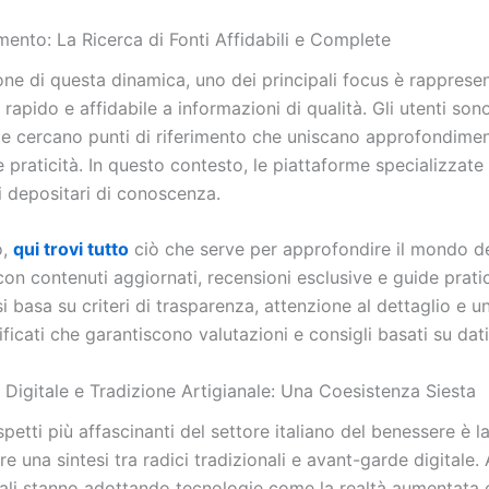
ento: La Ricerca di Fonti Affidabili e Complete
one di questa dinamica, uno dei principali focus è rapprese
 rapido e affidabile a informazioni di qualità. Gli utenti so
i e cercano punti di riferimento che uniscano approfondimen
 e praticità. In questo contesto, le piattaforme specializzat
i depositari di conoscenza.
o,
qui trovi tutto
ciò che serve per approfondire il mondo d
on contenuti aggiornati, recensioni esclusive e guide prati
 si basa su criteri di trasparenza, attenzione al dettaglio e u
ificati che garantiscono valutazioni e consigli basati su dati
 Digitale e Tradizione Artigianale: Una Coesistenza Siesta
petti più affascinanti del settore italiano del benessere è l
e una sintesi tra radici tradizionali e avant-garde digitale.
ocali stanno adottando tecnologie come la realtà aumentata 