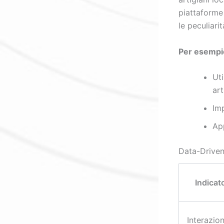
piattaforme
le peculiari
Per esempi
Uti
art
Im
App
Data-Driven
Indicat
Interazion