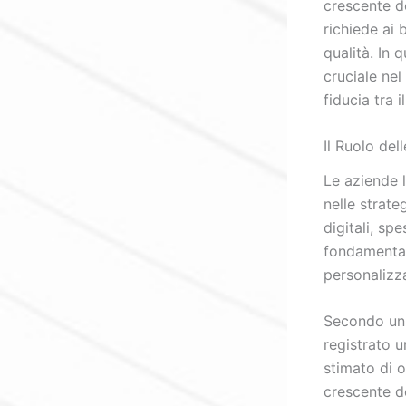
crescente de
richiede ai 
qualità. In 
cruciale nel
fiducia tra i
Il Ruolo del
Le aziende l
nelle strate
digitali, sp
fondamental
personalizza
Secondo un
registrato 
stimato di o
crescente de