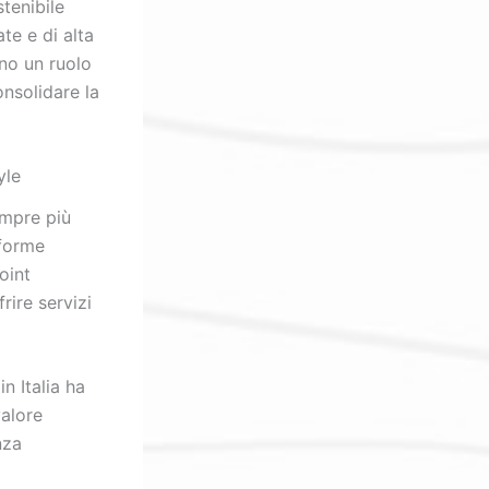
tenibile
te e di alta
ono un ruolo
onsolidare la
yle
empre più
aforme
oint
ire servizi
in Italia ha
valore
nza