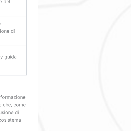
e del
o
ione di
ly guida
informazione
me che, come
usione di
ecosistema