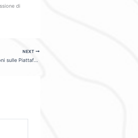
ssione di
NEXT
Bonus e Promozioni sulle Piattaforme di Casinò Non AAMS Affidabili