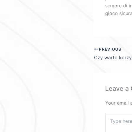
sempre di i
gioco sicura
PREVIOUS
Leave a
Your email 
Type
here..