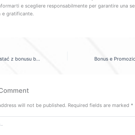
nformarti e scegliere responsabilmente per garantire una se
 e gratificante.
Czy warto korzystać z bonusu bez kodu promocyjnego w kasynie Vox?
 Comment
address will not be published.
Required fields are marked
*