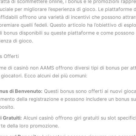
ratta di scommettere online, i bonus e le promozioni rappr
ciale per migliorare l’esperienza di gioco. Le piattaforme 
idabili offrono una varietà di incentivi che possono attrar
premiare quelli fedeli. Questo articolo ha l’obiettivo di esplo
i di bonus disponibili su queste piattaforme e come possono 
ienza di gioco.
s Offerti
me di casinò non AAMS offrono diversi tipi di bonus per att
giocatori. Ecco alcuni dei più comuni:
nus di Benvenuto:
Questi bonus sono offerti ai nuovi gioca
mento della registrazione e possono includere un bonus su
posito.
i Gratuiti:
Alcuni casinò offrono giri gratuiti su slot specif
rte della loro promozione.