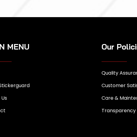
N MENU
Our Polic
Quality Assur
Stickerguard
Customer Sati
 Us
Care & Maint
ct
Transparency