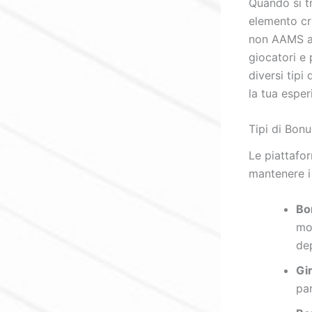
Quando si t
elemento cru
non AAMS aff
giocatori e 
diversi tip
la tua esper
Tipi di Bonu
Le piattafor
mantenere i 
Bo
mo
de
Gir
pa