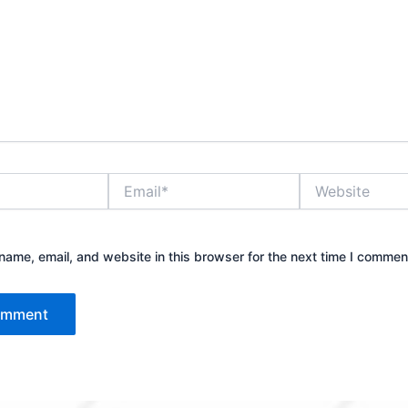
Email*
Website
ame, email, and website in this browser for the next time I commen