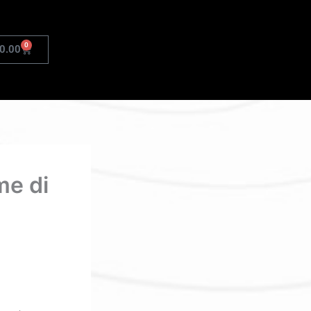
0
Cart
0.00
me di