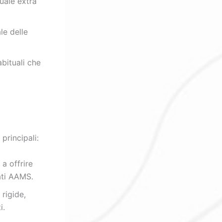
uale extra
le delle
bituali che
principali:
a offrire
ati AAMS.
rigide,
i.