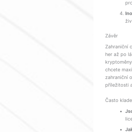
pr
Ino
živ
Závěr
Zahraniční 
her až po l
kryptoměny 
chcete maxi
zahraniční o
příležitosti
Často klad
Js
li
Ja