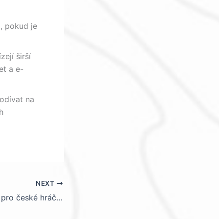
 pokud je
ejí širší
et a e-
odívat na
h
NEXT
Zahraniční casino pro české hráče: Novinky a trendy