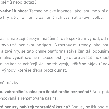
oblémů nebo dotazů.
vativní funkce:
Technologické inovace, jako jsou mobilní a
é hry, dělají z hraní u zahraničních casin atraktivní volbu.
casina nabízejí českým hráčům široké spektrum výhod, od r
ákavou zákaznickou podporu. S rostoucími trendy, jako jso
a živé hry, se tato online platforma stává čím dál populárn
málně využít své herní zkušenosti, je dobré zvážit možnost
nline kasina nabízejí. Jak se trh vyvíjí, určitě se objevují no
 a výhody, které je třeba prozkoumat.
ené otázky
ou zahraniční kasina pro české hráče bezpečná?
Ano, pok
cencovaná a renomovaná kasina.
ké bonusy nabízejí zahraniční kasina?
Bonusy se liší podle 