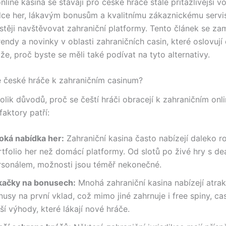
nline kasina se stávají pro české hráče stále přitažlivější v
dce her, lákavým bonusům a kvalitnímu zákaznickému servis
těji navštěvovat zahraniční platformy. Tento článek se za
rendy a novinky v oblasti zahraničních casin, které oslovují
že, proč byste se měli také podívat na tyto alternativy.
e české hráče k zahraničním casinum?
olik důvodů, proč se čeští hráči obracejí k zahraničním onl
faktory patří:
roká nabídka her:
Zahraniční kasina často nabízejí daleko ro
rtfolio her než domácí platformy. Od slotů po živé hry s d
rsonálem, možnosti jsou téměř nekonečné.
kačky na bonusech:
Mnohá zahraniční kasina nabízejí atrak
usy na první vklad, což mimo jiné zahrnuje i free spiny, c
ší výhody, které lákají nové hráče.