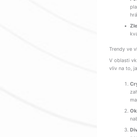
pl
hrá
Zl
kv
Trendy ve v
V oblasti v
vliv na to, 
Cr
zah
ma
Ok
nab
Di