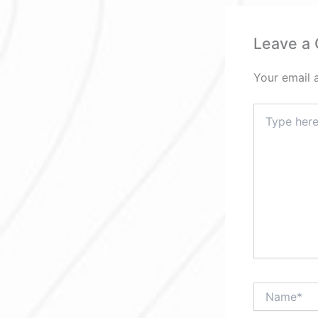
Leave a
Your email 
Type
here..
Name*