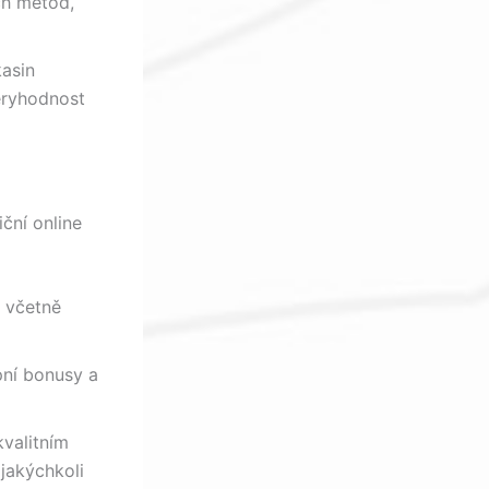
ch metod,
kasin
ěryhodnost
ční online
, včetně
pní bonusy a
valitním
jakýchkoli