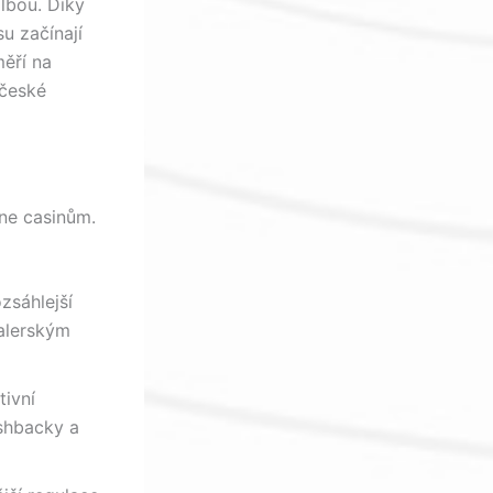
olbou. Díky
u začínají
měří na
 české
ine casinům.
zsáhlejší
ealerským
tivní
ashbacky a