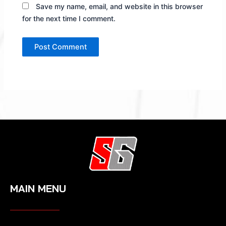
Save my name, email, and website in this browser
for the next time I comment.
MAIN MENU