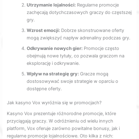
Utrzymanie lojalności:
Regularne promocje
zachęcają dotychczasowych graczy do częstszej
gry.
Wzrost emocji:
Dobrze skonstruowane oferty
mogą zwiększyć napływ adrenaliny podczas gry.
Odkrywanie nowych gier:
Promocje często
obejmują nowe tytuły, co pozwala graczom na
eksplorację i odkrywanie.
Wpływ na strategię gry:
Gracze mogą
dostosowywać swoje strategie w oparciu o
dostępne oferty.
Jak kasyno Vox wyróżnia się w promocjach?
Kasyno Vox prezentuje różnorodne promocje, które
przyciągają graczy. W odróżnieniu od wielu innych
platform, Vox oferuje zarówno powitalne bonusy, jak i
regularne promocje lojalnościowe. Oto kilka z nich: