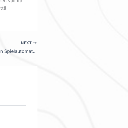
nen valinta
ttä
NEXT
Die erfolgreichsten Spielautomaten bei midarion casino