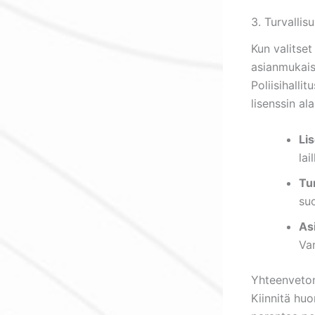
3. Turvallisu
Kun valitset
asianmukais
Poliisihalli
lisenssin al
Lis
lail
Tu
su
As
Var
Yhteenvetona
Kiinnitä huo