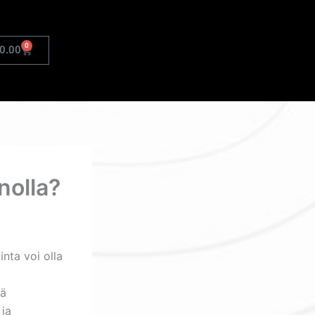
0
Cart
0.00
nolla?
nta voi olla
iä
 ja