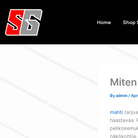
Skip
to
content
Home
Shop 
Miten 
By
admin
/
Apr
mahti
tarjoa
haastavaa. 
pelikokemuk
näkökohtia,