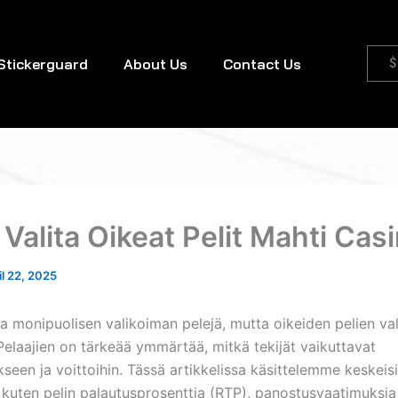
Stickerguard
About Us
Contact Us
$
Valita Oikeat Pelit Mahti Casi
il 22, 2025
a monipuolisen valikoiman pelejä, mutta oikeiden pelien vali
Pelaajien on tärkeää ymmärtää, mitkä tekijät vaikuttavat
seen ja voittoihin. Tässä artikkelissa käsittelemme keskeis
 kuten pelin palautusprosenttia (RTP), panostusvaatimuksia