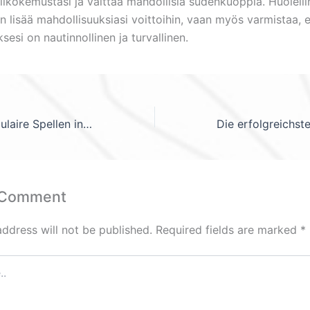
likokemustasi ja välttää mahdollisia sudenkuoppia. Huolelli
n lisää mahdollisuuksiasi voittoihin, vaan myös varmistaa, e
esi on nautinnollinen ja turvallinen.
Top 5 Meest Populaire Spellen in makispin casino
 Comment
address will not be published.
Required fields are marked
*