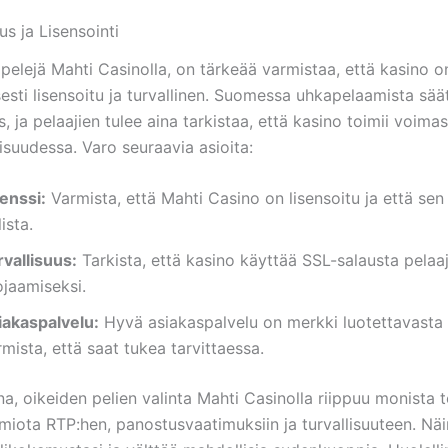
us ja Lisensointi
 pelejä Mahti Casinolla, on tärkeää varmistaa, että kasino o
esti lisensoitu ja turvallinen. Suomessa uhkapelaamista sää
tus, ja pelaajien tulee aina tarkistaa, että kasino toimii voim
aisuudessa. Varo seuraavia asioita:
enssi:
Varmista, että Mahti Casino on lisensoitu ja että sen
lista.
rvallisuus:
Tarkista, että kasino käyttää SSL-salausta pelaaj
ojaamiseksi.
iakaspalvelu:
Hyvä asiakaspalvelu on merkki luotettavasta 
mista, että saat tukea tarvittaessa.
, oikeiden pelien valinta Mahti Casinolla riippuu monista te
miota RTP:hen, panostusvaatimuksiin ja turvallisuuteen. Näi