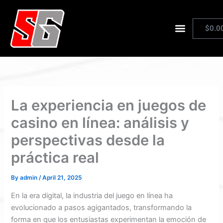
Skip
to
$
0.0
content
La experiencia en juegos de
casino en línea: análisis y
perspectivas desde la
práctica real
By
admin
/
April 21, 2025
En la era digital, la industria del juego en línea ha
evolucionado a pasos agigantados, transformando la
forma en que los entusiastas experimentan la emoción de