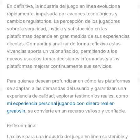
En definitiva, la industria del juego en línea evoluciona
rápidamente, impulsada por avances tecnológicos y
cambios regulatorios. La percepción de los jugadores
sobre la seguridad, justicia y satisfacción en las
plataformas depende en gran medida de sus experiencias
directas. Compartir y analizar de forma reflexiva estas
vivencias aporta un valor añadido, permitiendo a los
nuevos usuarios tomar decisiones informadas y a las
plataformas mejorar continuamente sus servicios.
Para quienes desean profundizar en cómo las plataformas
se adaptan a las demandas del usuario y garantizan una
experiencia de calidad, explorar testimonios reales, como
mi experiencia personal jugando con dinero real en
greatwin
, se convierte en un recurso valioso y confiable.
Reflexión final
La clave para una industria del juego en línea sostenible y