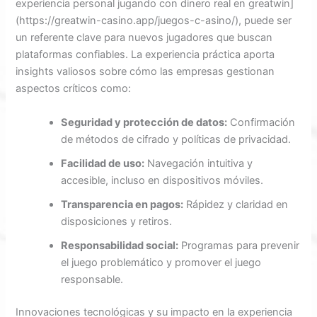
experiencia personal jugando con dinero real en greatwin]
(https://greatwin-casino.app/juegos-c-asino/), puede ser
un referente clave para nuevos jugadores que buscan
plataformas confiables. La experiencia práctica aporta
insights valiosos sobre cómo las empresas gestionan
aspectos críticos como:
Seguridad y protección de datos:
Confirmación
de métodos de cifrado y políticas de privacidad.
Facilidad de uso:
Navegación intuitiva y
accesible, incluso en dispositivos móviles.
Transparencia en pagos:
Rápidez y claridad en
disposiciones y retiros.
Responsabilidad social:
Programas para prevenir
el juego problemático y promover el juego
responsable.
Innovaciones tecnológicas y su impacto en la experiencia