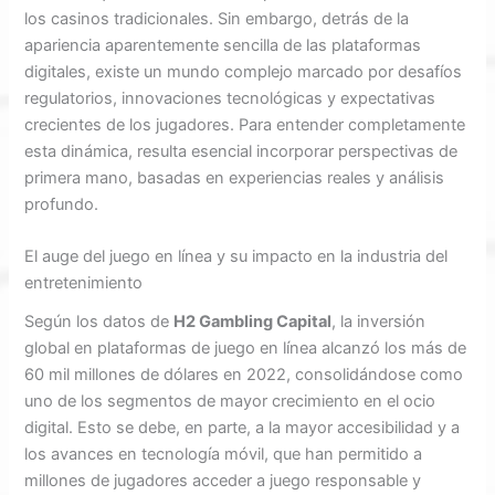
los casinos tradicionales. Sin embargo, detrás de la
apariencia aparentemente sencilla de las plataformas
digitales, existe un mundo complejo marcado por desafíos
regulatorios, innovaciones tecnológicas y expectativas
crecientes de los jugadores. Para entender completamente
esta dinámica, resulta esencial incorporar perspectivas de
primera mano, basadas en experiencias reales y análisis
profundo.
El auge del juego en línea y su impacto en la industria del
entretenimiento
Según los datos de
H2 Gambling Capital
, la inversión
global en plataformas de juego en línea alcanzó los
más de
60 mil millones de dólares en 2022
, consolidándose como
uno de los segmentos de mayor crecimiento en el ocio
digital. Esto se debe, en parte, a la mayor accesibilidad y a
los avances en tecnología móvil, que han permitido a
millones de jugadores acceder a juego responsable y