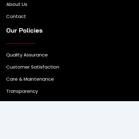
About Us
Contact
Our Policies
Quality Assurance
Customer Satisfaction
Care & Maintenance
Transparency