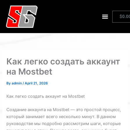
Skip
to
$
0.0
content
Как легко создать аккаунт
на Mostbet
By
admin
/
April 21, 2026
Как легко создать аккаунт на Mostbet
Создание аккаунта на Mostbet — это простой процесс,
который занимает всего несколько минут. В данном
руководстве мы подробно рассмотрим шаги, которые