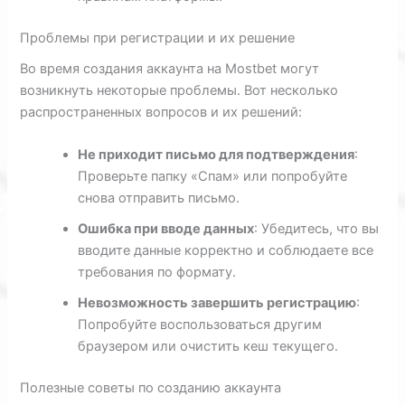
Проблемы при регистрации и их решение
Во время создания аккаунта на Mostbet могут
возникнуть некоторые проблемы. Вот несколько
распространенных вопросов и их решений:
Не приходит письмо для подтверждения
:
Проверьте папку «Спам» или попробуйте
снова отправить письмо.
Ошибка при вводе данных
: Убедитесь, что вы
вводите данные корректно и соблюдаете все
требования по формату.
Невозможность завершить регистрацию
:
Попробуйте воспользоваться другим
браузером или очистить кеш текущего.
Полезные советы по созданию аккаунта