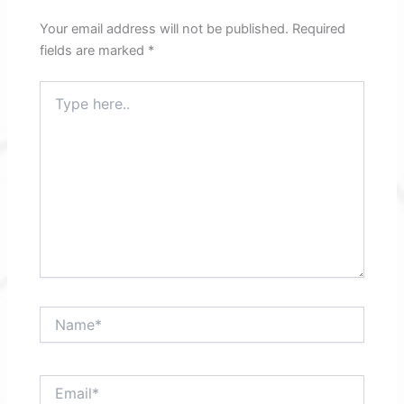
Your email address will not be published.
Required
fields are marked
*
Type
here..
Name*
Email*