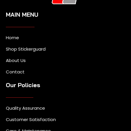
MAIN MENU
Home
Shop Stickerguard
About Us
Contact
Our Policies
Quality Assurance
Customer Satisfaction
Care & Maintenance