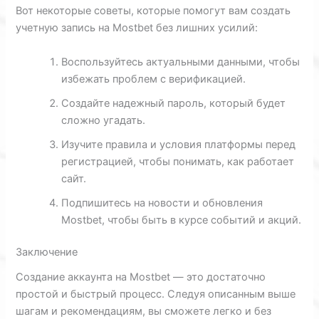
Вот некоторые советы, которые помогут вам создать
учетную запись на Mostbet без лишних усилий:
Воспользуйтесь актуальными данными, чтобы
избежать проблем с верификацией.
Создайте надежный пароль, который будет
сложно угадать.
Изучите правила и условия платформы перед
регистрацией, чтобы понимать, как работает
сайт.
Подпишитесь на новости и обновления
Mostbet, чтобы быть в курсе событий и акций.
Заключение
Создание аккаунта на Mostbet — это достаточно
простой и быстрый процесс. Следуя описанным выше
шагам и рекомендациям, вы сможете легко и без