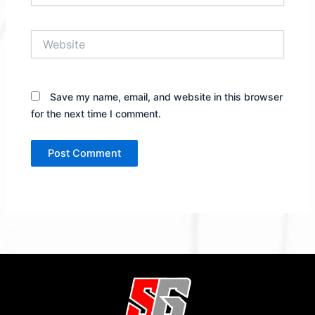
Website
Save my name, email, and website in this browser
for the next time I comment.