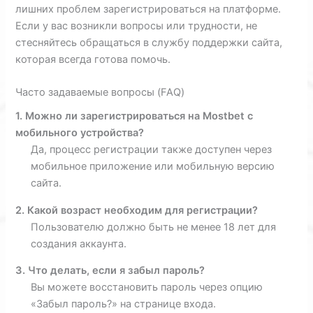
лишних проблем зарегистрироваться на платформе.
Если у вас возникли вопросы или трудности, не
стесняйтесь обращаться в службу поддержки сайта,
которая всегда готова помочь.
Часто задаваемые вопросы (FAQ)
1. Можно ли зарегистрироваться на Mostbet с
мобильного устройства?
Да, процесс регистрации также доступен через
мобильное приложение или мобильную версию
сайта.
2. Какой возраст необходим для регистрации?
Пользователю должно быть не менее 18 лет для
создания аккаунта.
3. Что делать, если я забыл пароль?
Вы можете восстановить пароль через опцию
«Забыл пароль?» на странице входа.