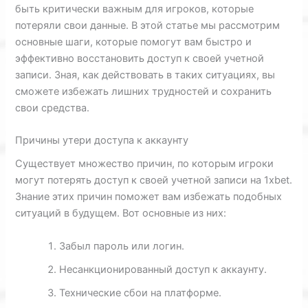
быть критически важным для игроков, которые
потеряли свои данные. В этой статье мы рассмотрим
основные шаги, которые помогут вам быстро и
эффективно восстановить доступ к своей учетной
записи. Зная, как действовать в таких ситуациях, вы
сможете избежать лишних трудностей и сохранить
свои средства.
Причины утери доступа к аккаунту
Существует множество причин, по которым игроки
могут потерять доступ к своей учетной записи на 1xbet.
Знание этих причин поможет вам избежать подобных
ситуаций в будущем. Вот основные из них:
Забыл пароль или логин.
Несанкционированный доступ к аккаунту.
Технические сбои на платформе.