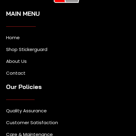
MAIN MENU
Home
Shop Stickerguard
About Us
Contact
Our Policies
Quality Assurance
Customer Satisfaction
Care & Maintenance