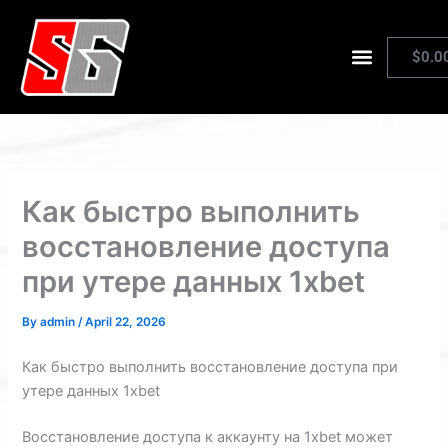
Skip
to
$
0.0
content
Shop Stickerguard
Как быстро выполнить
восстановление доступа
при утере данных 1xbet
By
admin
/
April 22, 2026
Как быстро выполнить восстановление доступа при
утере данных 1xbet
Восстановление доступа к аккаунту на 1xbet может