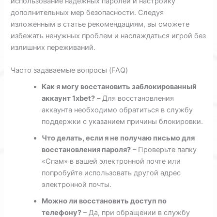
использование надежных паролей и настройку
дополнительных мер безопасности. Следуя
изложенным в статье рекомендациям, вы сможете
избежать ненужных проблем и наслаждаться игрой без
излишних переживаний.
Часто задаваемые вопросы (FAQ)
Как я могу восстановить заблокированный
аккаунт 1xbet?
– Для восстановления
аккаунта необходимо обратиться в службу
поддержки с указанием причины блокировки.
Что делать, если я не получаю письмо для
восстановления пароля?
– Проверьте папку
«Спам» в вашей электронной почте или
попробуйте использовать другой адрес
электронной почты.
Можно ли восстановить доступ по
телефону?
– Да, при обращении в службу