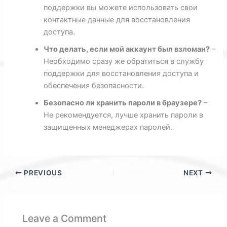
поддержки вы можете использовать свои
контактные данные для восстановления
доступа.
Что делать, если мой аккаунт был взломан?
–
Необходимо сразу же обратиться в службу
поддержки для восстановления доступа и
обеспечения безопасности.
Безопасно ли хранить пароли в браузере?
–
Не рекомендуется, лучше хранить пароли в
защищенных менеджерах паролей.
PREVIOUS
NEXT
Leave a Comment