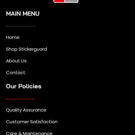
MAIN MENU
Home
Shop Stickerguard
About Us
Contact
Our Policies
Quality Assurance
Customer Satisfaction
Care & Maintenance