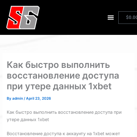
Skip
to
$
0.0
content
Shop Stickerguard
Как быстро выполнить
восстановление доступа
при утере данных 1xbet
By
admin
/
April 23, 2026
Как быстро выполнить восстановление доступа при
утере данных 1xbet
Восстановление доступа к аккаунту на 1xbet может