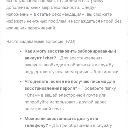
использование надежных паролей и настройку
дополнительных мер безопасности. Следуя
изложенным в статье рекомендациям, вы сможете
избежать ненужных проблем и наслаждаться игрой без
излишних переживаний.
Часто задаваемые вопросы (FAQ)
Как я могу восстановить заблокированный
аккаунт 1xbet?
– Для восстановления
аккаунта необходимо обратиться в службу
поддержки с указанием причины блокировки.
Что делать, если я не получаю письмо для
восстановления пароля?
– Проверьте папку
«Спам» в вашей электронной почте или
попробуйте использовать другой адрес
электронной почты.
Можно ли восстановить доступ по
телефону?
– Да, при обращении в службу