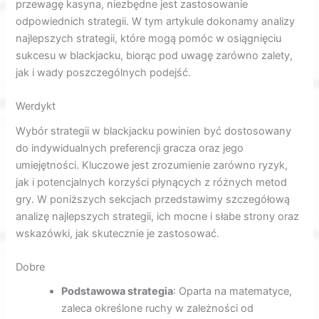
przewagę kasyna, niezbędne jest zastosowanie
odpowiednich strategii. W tym artykule dokonamy analizy
najlepszych strategii, które mogą pomóc w osiągnięciu
sukcesu w blackjacku, biorąc pod uwagę zarówno zalety,
jak i wady poszczególnych podejść.
Werdykt
Wybór strategii w blackjacku powinien być dostosowany
do indywidualnych preferencji gracza oraz jego
umiejętności. Kluczowe jest zrozumienie zarówno ryzyk,
jak i potencjalnych korzyści płynących z różnych metod
gry. W poniższych sekcjach przedstawimy szczegółową
analizę najlepszych strategii, ich mocne i słabe strony oraz
wskazówki, jak skutecznie je zastosować.
Dobre
Podstawowa strategia
: Oparta na matematyce,
zaleca określone ruchy w zależności od