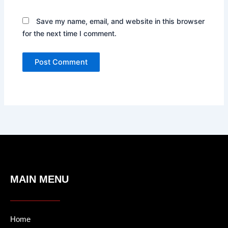
Save my name, email, and website in this browser
for the next time I comment.
MAIN MENU
Home