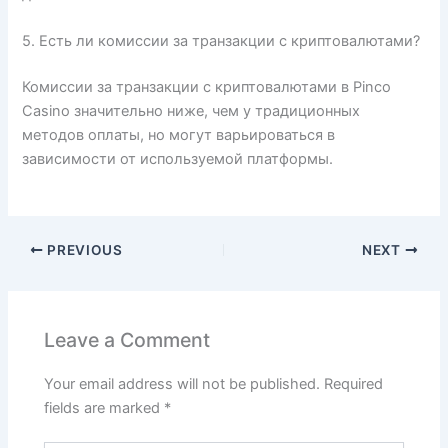
5. Есть ли комиссии за транзакции с криптовалютами?
Комиссии за транзакции с криптовалютами в Pinco
Casino значительно ниже, чем у традиционных
методов оплаты, но могут варьироваться в
зависимости от используемой платформы.
PREVIOUS
NEXT
Leave a Comment
Your email address will not be published.
Required
fields are marked
*