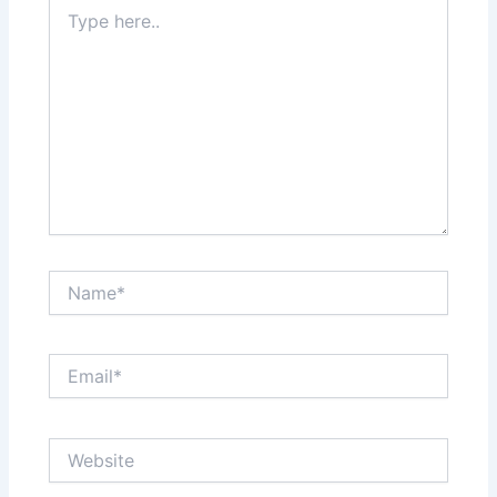
Type
here..
Name*
Email*
Website