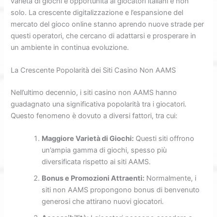
varietà di giochi e opportunità ai giocatori italiani e non
solo. La crescente digitalizzazione e l’espansione del
mercato del gioco online stanno aprendo nuove strade per
questi operatori, che cercano di adattarsi e prosperare in
un ambiente in continua evoluzione.
La Crescente Popolarità dei Siti Casino Non AAMS
Nell’ultimo decennio, i siti casino non AAMS hanno
guadagnato una significativa popolarità tra i giocatori.
Questo fenomeno è dovuto a diversi fattori, tra cui:
Maggiore Varietà di Giochi:
Questi siti offrono
un’ampia gamma di giochi, spesso più
diversificata rispetto ai siti AAMS.
Bonus e Promozioni Attraenti:
Normalmente, i
siti non AAMS propongono bonus di benvenuto
generosi che attirano nuovi giocatori.