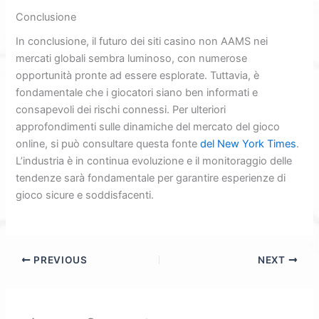
Conclusione
In conclusione, il futuro dei siti casino non AAMS nei
mercati globali sembra luminoso, con numerose
opportunità pronte ad essere esplorate. Tuttavia, è
fondamentale che i giocatori siano ben informati e
consapevoli dei rischi connessi. Per ulteriori
approfondimenti sulle dinamiche del mercato del gioco
online, si può consultare questa fonte
del New York Times
.
L’industria è in continua evoluzione e il monitoraggio delle
tendenze sarà fondamentale per garantire esperienze di
gioco sicure e soddisfacenti.
PREVIOUS
NEXT