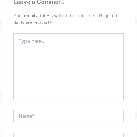
Leave a Comment
Your email address will not be published.
Required
fields are marked
*
Type
here..
Name*
Email*