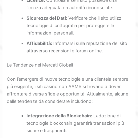
Licenze:
Controllare se il sito possiede una
licenza adeguata da autorità riconosciute.
Sicurezza dei Dati:
Verificare che il sito utilizzi
tecnologie di crittografia per proteggere le
informazioni personali.
Affidabilità:
Informarsi sulla reputazione del sito
attraverso recensioni e forum online.
Le Tendenze nei Mercati Globali
Con l’emergere di nuove tecnologie e una clientela sempre
più esigente, i siti casino non AAMS si trovano a dover
affrontare diverse sfide e opportunità. Attualmente, alcune
delle tendenze da considerare includono:
Integrazione della Blockchain:
L’adozione di
tecnologie blockchain garantirà transazioni più
sicure e trasparenti.