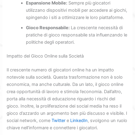
Espansione Mobile:
Sempre più giocatori
utilizzano dispositivi mobili per accedere ai giochi,
spingendo i siti a ottimizzare le loro piattaforme.
Gioco Responsabile:
La crescente necessità di
pratiche di gioco responsabile sta influenzando le
politiche degli operatori.
Impatto del Gioco Online sulla Società
Il crescente numero di giocatori online ha un impatto
notevole sulla società. Questa trasformazione non è solo
economica, ma anche culturale. Da un lato, il gioco online
crea opportunità di lavoro e stimola l’economia. Dall’altro,
porta alla necessità di educazione riguardo i rischi del
gioco. Inoltre, la proliferazione dei social media ha reso il
gioco d’azzardo un argomento ben più discusso e visibile. I
social network, come
Twitter
e
LinkedIn
, svolgono un ruolo
chiave nell’informare e connettere i giocatori.