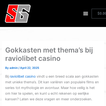
Skip
to
$
0.0
content
Shop Stickerguard
Gokkasten met thema’s bij
raviolibet casino
By
admin
/
April 22, 2025
Bij
raviolibet casino
vindt u een breed scala aan gokkasten
met unieke thema’s. Dit kan variëren van populaire films en
series tot mythologie en avontuur. Maar hoe veilig is het
om hier te spelen, en kunt u echt rekenen op eerlijke
kansen? Laten we deze vragen en meer onderzoeken.