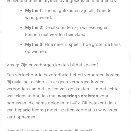
Veelvoorkomende mythes over gokkasten met thema’s
Mythe 1:
Thema gokkasten zijn altijd minder
winstgevend.
Mythe 2:
De uitkomsten zijn willekeurig en
kunnen niet worden beïnvloed.
Mythe 3:
Hoe meer u speelt, hoe groter de kans
op winnen.
Vraag: Zijn er verborgen kosten bij het spelen?
Een veelgehoorde bezorgdheid betreft verborgen kosten.
Bij raviolibet casino zijn er geen verborgen kosten
verbonden aan het spelen van gokkasten. U moet echter
wel rekening houden met
wagering vereisten
voor
bonussen, die soms oplopen tot 40x. Dit betekent dat u
een bepaald bedrag moet inzetten voordat u uw winsten
kunt opnemen.
Vraag: Wat moet ik weten voordat ik speel?