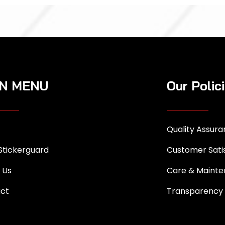
N MENU
Our Polic
Quality Assur
Stickerguard
Customer Sati
 Us
Care & Maint
ct
Transparency