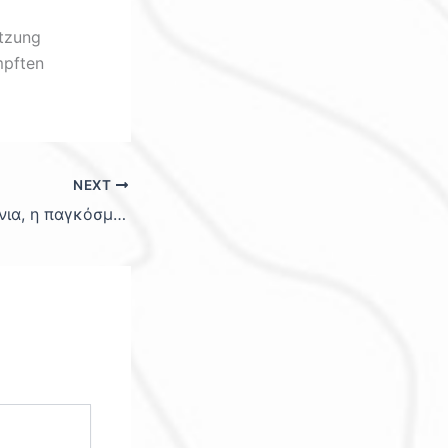
utzung
mpften
NEXT
Τα τελευταία χρόνια, η παγκόσμια αγορά διαδικτυακών καζίνο έχει γνωρίσει ραγδαία ανάπτυξη, με εκατομ