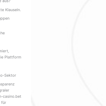
e aus?
te Klauseln.
ruppen
che
iert,
ie Plattform
no-Sektor
ansparenz
graler
n-casino.bet
 für