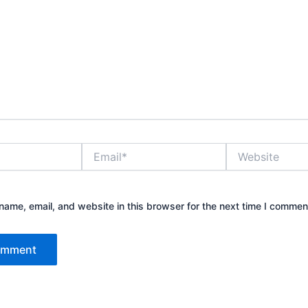
Email*
Website
ame, email, and website in this browser for the next time I commen