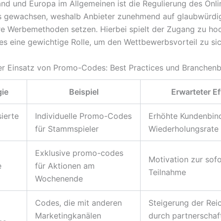
and und Europa im Allgemeinen ist die Regulierung des Onli
s gewachsen, weshalb Anbieter zunehmend auf glaubwürdi
re Werbemethoden setzen. Hierbei spielt der Zugang zu ho
 eine gewichtige Rolle, um den Wettbewerbsvorteil zu sic
er Einsatz von Promo-Codes: Best Practices und Branchenb
gie
Beispiel
Erwarteter Ef
sierte
Individuelle Promo-Codes
Erhöhte Kundenbin
für Stammspieler
Wiederholungsrate
Exklusive promo-codes
Motivation zur sof
e
für Aktionen am
Teilnahme
Wochenende
Codes, die mit anderen
Steigerung der Rei
Marketingkanälen
durch partnerschaf