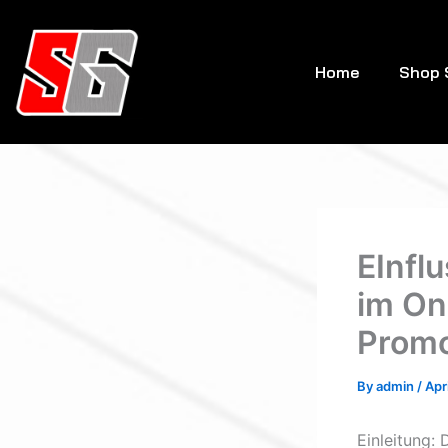
Skip
to
content
Home
Shop 
EInfl
im On
Promo
By
admin
/
Apr
Einleitung: