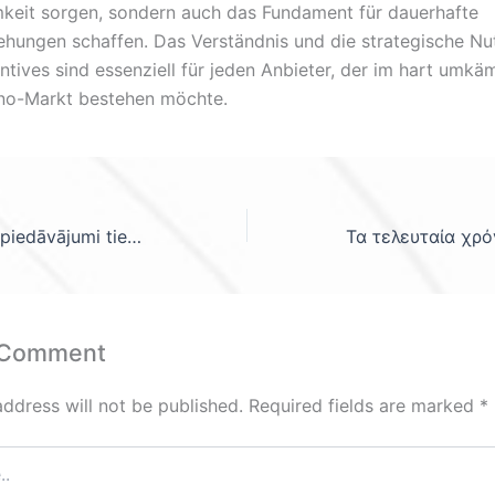
eit sorgen, sondern auch das Fundament für dauerhafte
hungen schaffen. Das Verständnis und die strategische N
ntives sind essenziell für jeden Anbieter, der im hart umkä
no-Markt bestehen möchte.
Inovatīvi bonusu piedāvājumi tiešsaistes kazino industrijā: jauna pieredze un drošība
 Comment
address will not be published.
Required fields are marked
*