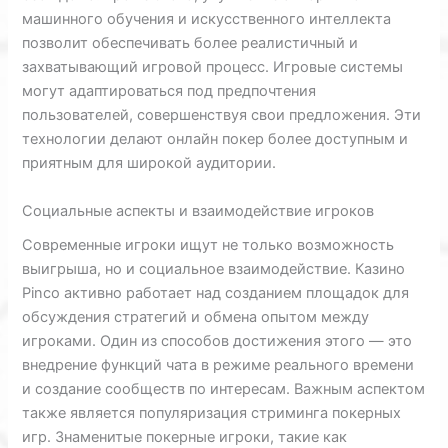
машинного обучения и искусственного интеллекта
позволит обеспечивать более реалистичный и
захватывающий игровой процесс. Игровые системы
могут адаптироваться под предпочтения
пользователей, совершенствуя свои предложения. Эти
технологии делают онлайн покер более доступным и
приятным для широкой аудитории.
Социальные аспекты и взаимодействие игроков
Современные игроки ищут не только возможность
выигрыша, но и социальное взаимодействие. Казино
Pinco активно работает над созданием площадок для
обсуждения стратегий и обмена опытом между
игроками. Один из способов достижения этого — это
внедрение функций чата в режиме реального времени
и создание сообществ по интересам. Важным аспектом
также является популяризация стриминга покерных
игр. Знаменитые покерные игроки, такие как