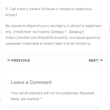
5. Где я могу узнать больше о покере и азартных
играх?
Вы можете обратиться к эксперту в области азартных
игр, [гемблинг-историку Дэвиду Г. Шварцу]
(https://twitter.com/DavidGSchwartz), который делится
ценными советами и новостями в этой области.
PREVIOUS
NEXT
Leave a Comment
Your email address will not be published.
Required
fields are marked
*
Type