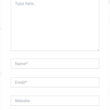
here..
Name*
Email*
Website