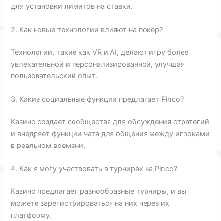
для установки лимитов на ставки.
2. Как новые технологии влияют на покер?
Технологии, такие как VR и AI, делают игру более
увлекательной и персонализированной, улучшая
пользовательский опыт.
3. Какие социальные функции предлагает Pinco?
Казино создает сообщества для обсуждения стратегий
и внедряет функции чата для общения между игроками
в реальном времени.
4. Как я могу участвовать в турнирах на Pinco?
Казино предлагает разнообразные турниры, и вы
можете зарегистрироваться на них через их
платформу.