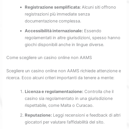
Registrazione semplificata:
Alcuni siti offrono
registrazioni più immediate senza
documentazione complessa.
Accessibilità internazionale:
Essendo
regolamentati in altre giurisdizioni, spesso hanno
giochi disponibili anche in lingue diverse.
Come scegliere un casino online non AAMS
Scegliere un casino online non AAMS richiede attenzione e
ricerca. Ecco alcuni criteri importanti da tenere a mente:
Licenza e regolamentazione:
Controlla che il
casino sia regolamentato in una giurisdizione
rispettabile, come Malta o Curacao.
Reputazione:
Leggi recensioni e feedback di altri
giocatori per valutare l’affidabilità del sito.