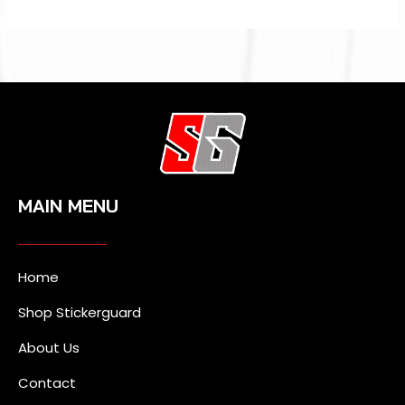
MAIN MENU
Home
Shop Stickerguard
About Us
Contact