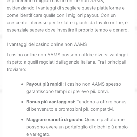
esploreremo i migliori casino online non AAMS,
evidenziando i vantaggi di scegliere queste piattaforme e
come identificare quelle con i migliori payout. Con un
crescente interesse per le slot e i giochi da tavolo online, è
essenziale sapere dove investire il proprio tempo e denaro.
I vantaggi dei casino online non AAMS
I casino online non AAMS possono offrire diversi vantaggi
rispetto a quelli regolati dall’agenzia italiana. Tra i principali
troviamo:
Payout più rapidi:
I casino non AAMS spesso
garantiscono tempi di prelievo più brevi.
Bonus più vantaggiosi:
Tendono a offrire bonus
di benvenuto e promozioni più competitivi.
Maggiore varietà di giochi:
Queste piattaforme
possono avere un portafoglio di giochi più ampio
e variegato.