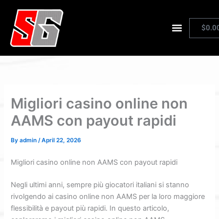
Skip
to
$
0.0
content
Migliori casino online non
AAMS con payout rapidi
By
admin
/
April 22, 2026
Migliori casino online non AAMS con payout rapidi
Negli ultimi anni, sempre più giocatori italiani si stanno
rivolgendo ai casino online non AAMS per la loro maggiore
flessibilità e payout più rapidi. In questo articolo,